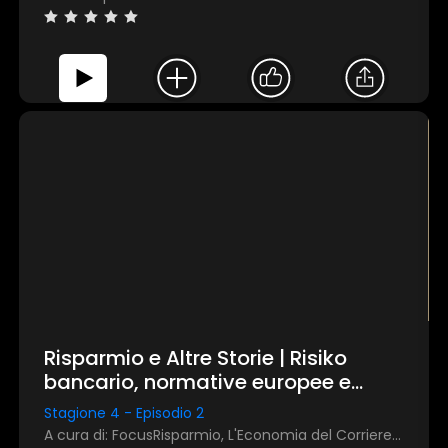
Risparmio e Altre Storie | Risiko
bancario, normative europee e
tecnologia: rassegna stampa di
Stagione 4 - Episodio 2
ottobre 2025
A cura di: FocusRisparmio, L'Economia del Corriere della Sera