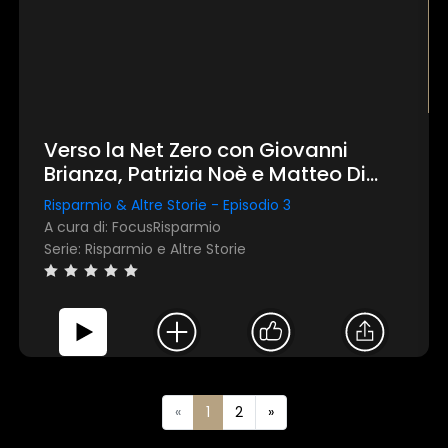
Verso la Net Zero con Giovanni
Brianza, Patrizia Noè e Matteo Di
Castelnuovo
Risparmio & Altre Storie - Episodio 3
A cura di: FocusRisparmio
Serie: Risparmio e Altre Storie
«
1
2
»