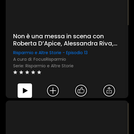
Non è una messa in scena con
Roberta D’Apice, Alessandra Riva,
Maddalena Recino e Paul
Risparmio e Altre Storie - Episodio 13
Vanderbroeck
A cura di: FocusRisparmio
Serie: Risparmio e Altre Storie