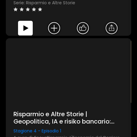
Serie: Risparmio e Altre Storie
Risparmio e Altre Storie |
Geopolitica, IA e risiko bancario:
rassegna delle notizie più
Stagione 4 - Episodio 1
importanti di settembre 2025