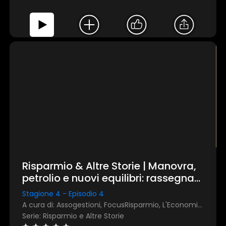
Risparmio & Altre Storie | Manovra,
petrolio e nuovi equilibri: rassegna
stampa di gennaio 2026
Stagione 4 - Episodio 4
A cura di: Assogestioni, FocusRisparmio, L'Economia del Corriere della Sera
Serie: Risparmio e Altre Storie