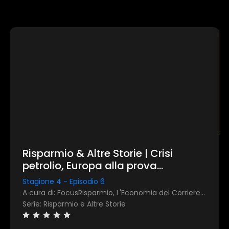
Risparmio & Altre Storie | Crisi
petrolio, Europa alla prova
dell'energia: rassegna stampa
Stagione 4 - Episodio 6
mensile di marzo 2026
A cura di: FocusRisparmio, L'Economia del Corriere della Sera
Serie: Risparmio e Altre Storie