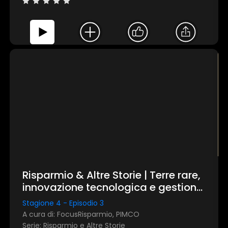
Risparmio & Altre Storie | Terre rare,
innovazione tecnologica e gestione
attiva: rassegna stampa di
Stagione 4 - Episodio 3
novembre 2025
A cura di: FocusRisparmio, PIMCO
Serie: Risparmio e Altre Storie