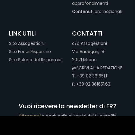
approfondimenti
Contenuti promozionali
LINK UTILI
CONTATTI
Sito Assogestioni
c/o Assogestioni
Sito FocusRisparmio
Via Andegari, 18
Sito Salone del Risparmio
20121 Milano
@SCRIVI ALLA REDAZIONE
T. +39 02 361651.1
F. +39 02 361651.63
Vuoi ricevere la newsletter di FR?
Clicca qui
e aggiungila ai servizi del tuo profilo