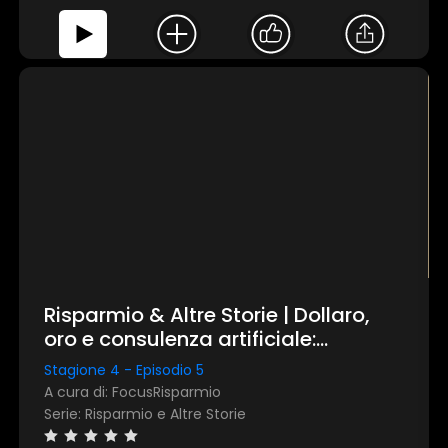
Risparmio & Altre Storie | Dollaro,
oro e consulenza artificiale:
rassegna stampa mensile di
Stagione 4 - Episodio 5
febbraio 2026
A cura di: FocusRisparmio
Serie: Risparmio e Altre Storie