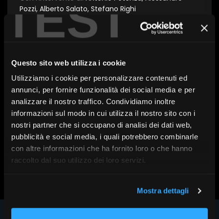
TEST
Pozzi, Alberto Salato, Stefano Righi
A cura di:
FocusRisparmio, L'Economia del Corriere
Questo sito web utilizza i cookie
della Sera
Utilizziamo i cookie per personalizzare contenuti ed
In collaborazione con:
Neuberger Berman
Serie:
Risparmio e Altre Storie
annunci, per fornire funzionalità dei social media e per
Tema:
Asset management
analizzare il nostro traffico. Condividiamo inoltre
informazioni sul modo in cui utilizza il nostro sito con i
nostri partner che si occupano di analisi dei dati web,
pubblicità e social media, i quali potrebbero combinarle
con altre informazioni che ha fornito loro o che hanno
Scopri altri contenuti su FR|Vision
raccolto dal suo utilizzo dei loro servizi.
Mostra dettagli