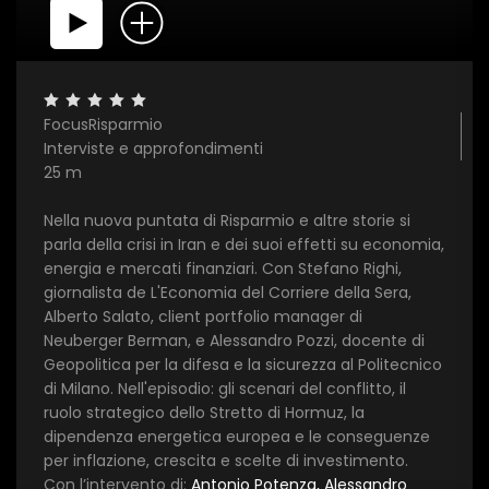
FocusRisparmio
Interviste e approfondimenti
25 m
Nella nuova puntata di
Risparmio e altre storie
si
×
parla della crisi in Iran e dei suoi effetti su economia,
energia e mercati finanziari. Con Stefano Righi,
giornalista de L'Economia del Corriere della Sera,
1 star
2 stars
3 stars
4 stars
5 stars
Alberto Salato, client portfolio manager di
Neuberger Berman, e Alessandro Pozzi, docente di
Geopolitica per la difesa e la sicurezza al Politecnico
Invia
di Milano. Nell'episodio: gli scenari del conflitto, il
ruolo strategico dello Stretto di Hormuz, la
dipendenza energetica europea e le conseguenze
per inflazione, crescita e scelte di investimento.
Con l’intervento di:
Antonio Potenza, Alessandro