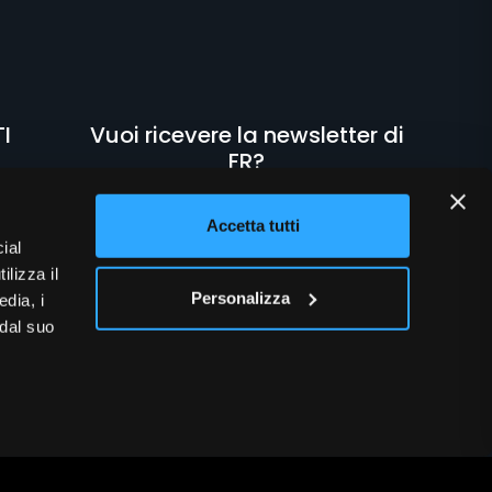
I
Vuoi ricevere la newsletter di
FR?
ioni
Clicca qui
e aggiungila ai servizi del tuo
 18
Accetta tutti
profilo
ial
ilizza il
Personalizza
edia, i
 dal suo
51.1
651.63