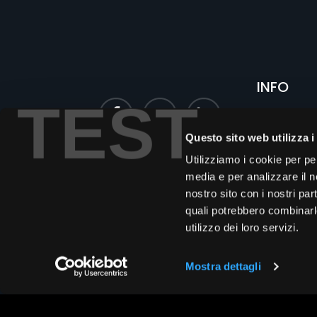
INFO
TEST
Chi siamo
Questo sito web utilizza i
Le firme di
FR
Utilizziamo i cookie per pe
Privacy
media e per analizzare il no
Cookies
nostro sito con i nostri par
quali potrebbero combinarl
Modello 231
utilizzo dei loro servizi.
Codice
Etico
Mostra dettagli