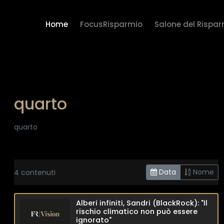
Home
FocusRisparmio
Salone del Rispa
quarto
quarto
Data
Nome
4 contenuti
Alberi infiniti, Sandri (BlackRock): "Il
rischio climatico non può essere
ignorato"