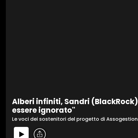
1 star
2 stars
3 stars
4 stars
5 stars
Invia
Alberi infiniti, Sandri (BlackRock)
essere ignorato"
Le voci dei sostenitori del progetto di Assogestion