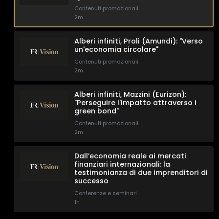
Contenuti promozionali
2m
Alberi infiniti, Proli (Amundi): "Verso
un'economia circolare"
Contenuti promozionali
2m
Alberi infiniti, Mazzini (Eurizon):
"Perseguire l'impatto attraverso i
green bond"
Contenuti promozionali
2m
Dall’economia reale ai mercati
finanziari internazionali: la
testimonianza di due imprenditori di
successo
Conferenze e seminari
1h