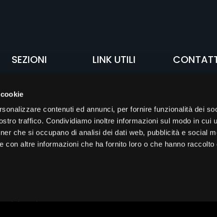
SEZIONI
LINK UTILI
CONTATT
Home
Sito Assogestioni
c/o Assogest
 cookie
FocusRisparmio
Sito
Via Andegari,
FocusRisparmio
Salone del
20121 Milano
rsonalizzare contenuti ed annunci, per fornire funzionalità dei soc
Risparmio
Sito Salone del
stro traffico. Condividiamo inoltre informazioni sul modo in cui ut
@SCRIVI ALLA
Risparmio
Assogestioni
REDAZIONE
tner che si occupano di analisi dei dati web, pubblicità e social m
e con altre informazioni che ha fornito loro o che hanno raccolto
T. +39 02 3616
CATEGORIE
F. +39 02 361
Conferenze e
seminari
Interviste e
approfondimenti