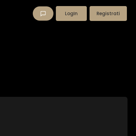
LogIn
Registrati
×