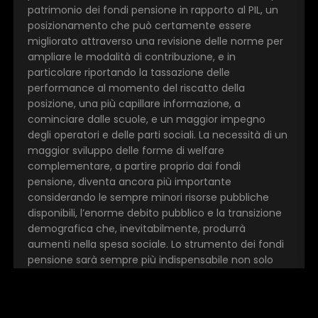
patrimonio dei fondi pensione in rapporto al PIL, un
posizionamento che può certamente essere
migliorato attraverso una revisione delle norme per
ampliare le modalità di contribuzione, e in
particolare riportando la tassazione delle
performance al momento del riscatto della
posizione, una più capillare informazione, a
cominciare dalle scuole, e un maggior impegno
degli operatori e delle parti sociali. La necessità di un
maggior sviluppo delle forme di welfare
complementare, a partire proprio dai fondi
pensione, diventa ancora più importante
considerando le sempre minori risorse pubbliche
disponibili, l’enorme debito pubblico e la transizione
demografica che, inevitabilmente, produrrà
aumenti nella spesa sociale. Lo strumento dei fondi
pensione sarà sempre più indispensabile non solo
per i lavoratori italiani ma anche per lo sviluppo del
Paese. Un nuovo semestre di silenzio-assenso, il
ripristino del fondo garanzia per le PMI, incentivi per