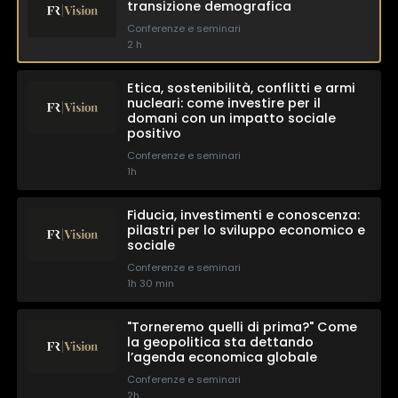
transizione demografica
Conferenze e seminari
2 h
Etica, sostenibilità, conflitti e armi
×
nucleari: come investire per il
domani con un impatto sociale
positivo
1 star
2 stars
3 stars
4 stars
5 stars
Conferenze e seminari
1h
Invia
Fiducia, investimenti e conoscenza:
pilastri per lo sviluppo economico e
sociale
Conferenze e seminari
1h 30 min
TEST
"Torneremo quelli di prima?" Come
la geopolitica sta dettando
l’agenda economica globale
Conferenze e seminari
2h