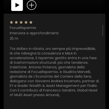
FocusRisparmio
Interviste e approfondimenti
25 m
Tra dollaro in ritirata, oro sempre più imprevedibile,
IA che ridisegna la consulenza e M&A in
×
accelerazione, il risparmio gestito entra in una fase
di trasformazioni strutturali: più che tendenze,
traiettorie. Antonio Potenza, giornalista della
1 star
2 stars
3 stars
4 stars
5 stars
redazione di FocusRisparmio, e Giuditta Marvelli,
giornalista de L'Economia del Corriere della Sera,
dialogano con Giovanni Andrea Incarnato, partner di
EY
e leader Wealth & Asset Management per l’Italia.
Invia
Con il contributo di Francesco Sandrini, Global Head
of Multi Asset presso Amundi
.