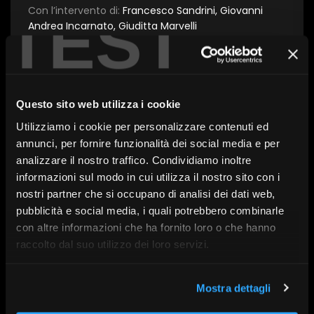
Con l’intervento di:
Francesco Sandrini, Giovanni
TEST
Andrea Incarnato, Giuditta Marvelli
A cura di:
FocusRisparmio
Questo sito web utilizza i cookie
In collaborazione con:
L'Economia del Corriere della
Utilizziamo i cookie per personalizzare contenuti ed
Sera
Serie:
Risparmio e Altre Storie
annunci, per fornire funzionalità dei social media e per
Tema:
Asset management
analizzare il nostro traffico. Condividiamo inoltre
Data:
23 febbraio 2026
informazioni sul modo in cui utilizza il nostro sito con i
nostri partner che si occupano di analisi dei dati web,
pubblicità e social media, i quali potrebbero combinarle
con altre informazioni che ha fornito loro o che hanno
raccolto dal suo utilizzo dei loro servizi.
Scopri altri contenuti su FR|Vision
Mostra dettagli