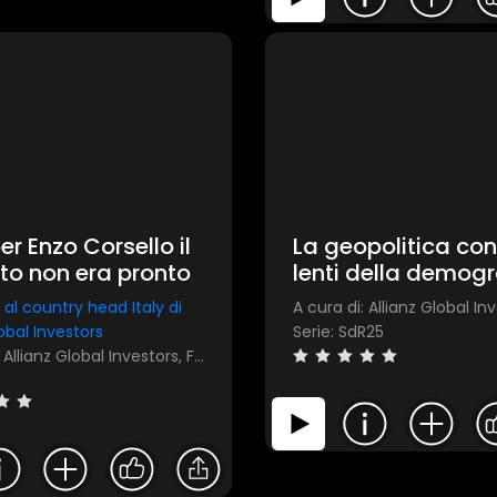
Invia
er Enzo Corsello il
La geopolitica con
o non era pronto
lenti della demogr
una prospettiva p
a al country head Italy di
A cura di: Allianz Global In
l’investitore nel n
lobal Investors
Serie: SdR25
disordine globale
A cura di: Allianz Global Investors, FocusRisparmio