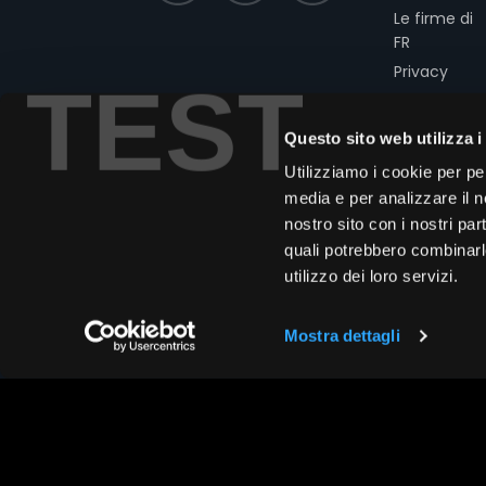
Le firme di
FR
Privacy
TEST
Cookies
Modello 231
Questo sito web utilizza i
Codice
Utilizziamo i cookie per pe
Etico
media e per analizzare il no
nostro sito con i nostri par
quali potrebbero combinarl
utilizzo dei loro servizi.
Mostra dettagli
Copyright © 2026 Assogestioni Se