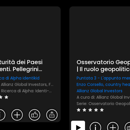
urità dei Paesi
Osservatorio Geop
nti. Pellegrini
| Il ruolo geopoliti
nz GI): "Non sono
degli Stati Uniti og
ca di Alpha identikid
Puntata 3 - L'appunto me
 asset da
A cura di: Allianz Global Investors, FocusRisparmio
Enzo Corsello, country head
alutare"
Serie: Alla Ricerca di Alpha: Identi-Kid
Allianz Global Investors
A cura di: Allianz Global In
Serie: Osservatorio Geopol