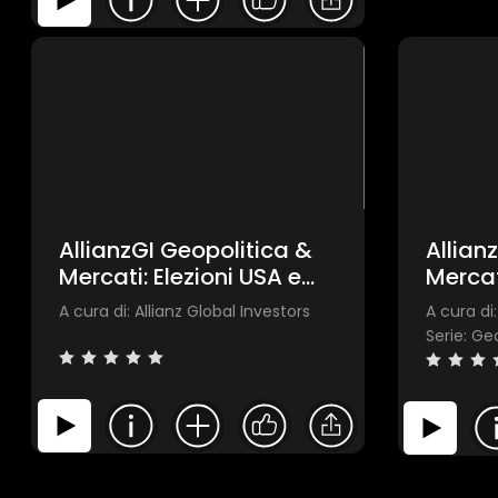
AllianzGI Geopolitica &
Allian
Mercati: Elezioni USA e
Mercat
Nuovi Equilibri Globali
USA
A cura di: Allianz Global Investors
A cura di:
Serie: Ge