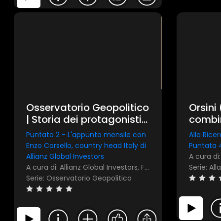
Osservatorio Geopolitico
Orsini 
| Storia dei protagonisti
combina
degli scenari globali
segret
Puntata 2 - L'appunto mensile con
Alla Ricer
tutte l
Enzo Corsello, country head Italy di
Puntata 4
econo
Allianz Global Investors
A cura di: Allianz Global Investors, FocusRisparmio
Serie: Osservatorio Geopolitico