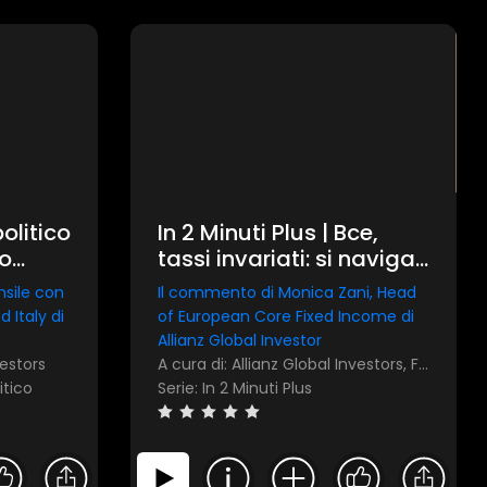
olitico
In 2 Minuti Plus | Bce,
co
tassi invariati: si naviga
gi
in sicurezza
nsile con
Il commento di Monica Zani, Head
 Italy di
of European Core Fixed Income di
Allianz Global Investor
vestors
A cura di: Allianz Global Investors, FocusRisparmio
itico
Serie: In 2 Minuti Plus