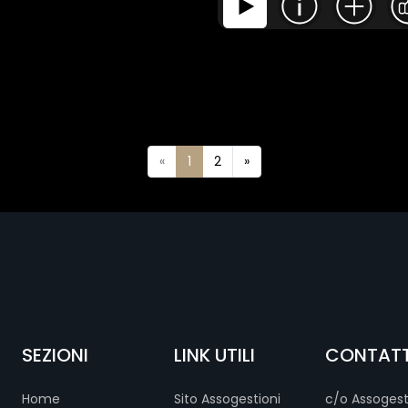
«
1
2
»
SEZIONI
LINK UTILI
CONTATT
Home
Sito Assogestioni
c/o Assogest