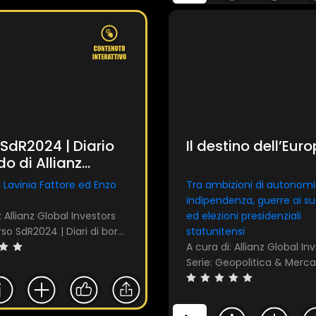
SdR2024 | Diario
Il destino dell’Eur
do di Allianz
 Investors
di Lavinia Fattore ed Enzo
Tra ambizioni di autonomi
indipendenza, guerre ai su
: Allianz Global Investors
ed elezioni presidenziali
Serie: Verso SdR2024 | Diari di bordo
statunitensi
A cura di: Allianz Global In
Serie: Geopolitica & Merca