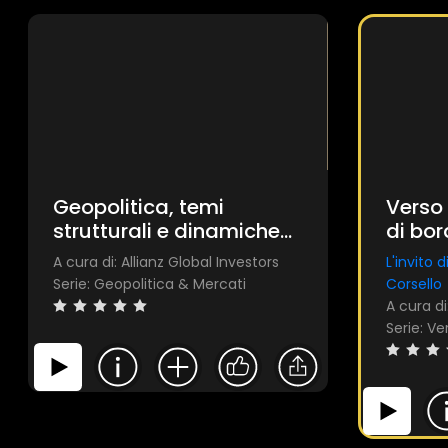
Geopolitica, temi
Verso 
strutturali e dinamiche
di bor
cicliche: Investire nel
Global
A cura di: Allianz Global Investors
L'invito 
nuovo ordine mondiale
Serie: Geopolitica & Mercati
Corsello
A cura di