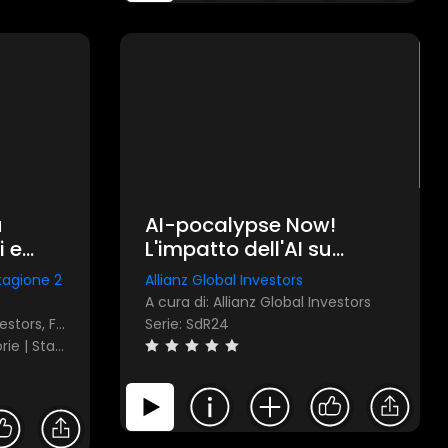
u
AI-pocalypse Now!
i e
L'impatto dell'AI su
miche
equilibri geopolitici e
Stagione 2
Allianz Global Investors
 Dario
dinamiche economiche
A cura di: Allianz Global Investors
globali: Una prospettiva
A cura di: Allianz Global Investors, FocusRisparmio
Serie: SdR24
i
per l'investitore
Serie: Risparmio & Altre Storie | Stagione 2