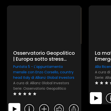
Osservatorio Geopolitico
La mat
| Europa sotto stress
Emerge
test: la sfida geopolitica
(Allia
Puntata 5 - L'appuntamento
Alla Ricer
del Vecchio Continente
più un
mensile con Enzo Corsello, country
sottov
head Italy di Allianz Global Investors
A cura di: Allianz Global Investors
Serie: Osservatorio Geopolitico