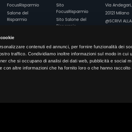
FocusRisparmio
Sito
Via Andegari,
FocusRisparmio
Salone del
20121 Milano
Risparmio
Sito Salone del
@SCRIVI ALLA
Risparmio
Assogestioni
REDAZIONE
T. +39 02 3616
 cookie
CATEGORIE
F. +39 02 361
rsonalizzare contenuti ed annunci, per fornire funzionalità dei soc
stro traffico. Condividiamo inoltre informazioni sul modo in cui ut
Conferenze e
tner che si occupano di analisi dei dati web, pubblicità e social m
seminari
e con altre informazioni che ha fornito loro o che hanno raccolto
Interviste e
approfondimenti
Contenuti
promozionali
rvizi Srl - Via Andegari, 18 20121 Milano - CF/P.IVA 13466690156 - Tutti i 