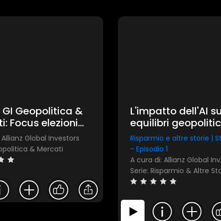
z GI Geopolitica &
L'impatto dell'AI s
i: Focus elezioni
equilibri geopolitic
dinamiche econo
 Allianz Global Investors
Risparmio e altre storie | 
con Enzo Corsello,
opolitica & Mercati
- Episodio 1
Fabbri e Marco
Camisani Calzolar