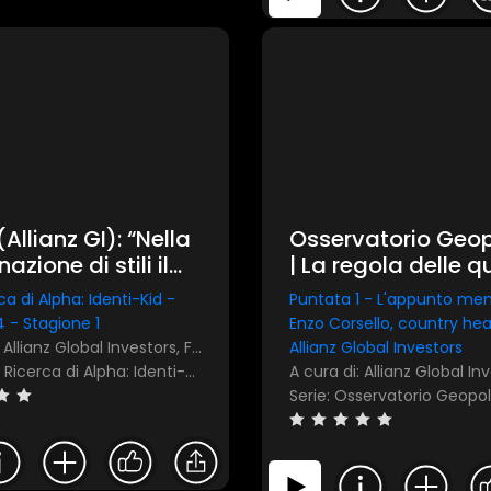
(Allianz GI): “Nella
Osservatorio Geop
zione di stili il
| La regola delle q
o per sfruttare
F: come gli investit
ca di Alpha: Identi-Kid -
Puntata 1 - L'appunto men
e fasi del ciclo
orientano in un m
 - Stagione 1
Enzo Corsello, country head
mico”
frammentato
A cura di: Allianz Global Investors, FocusRisparmio
Allianz Global Investors
Serie: Alla Ricerca di Alpha: Identi-Kid
Serie: Osservatorio Geopol
1 star
2 stars
3 stars
4 stars
5 stars