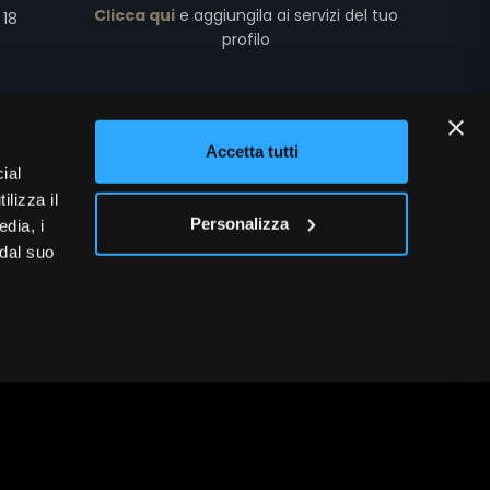
Clicca qui
e aggiungila ai servizi del tuo
 18
profilo
51.1
Accetta tutti
651.63
ial
ilizza il
Personalizza
edia, i
 dal suo
diritti riservati
(2504.V.04.20)