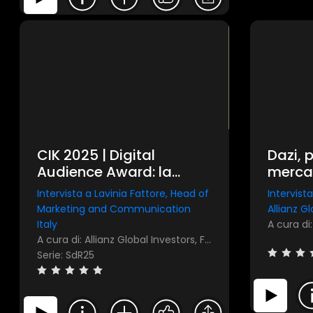
CIK 2025 | Digital
Dazi, p
Audience Award: la
mercat
parola a Allianz Global
Intervista a Lavinia Fattore, Head of
Intervist
Investors
Marketing and Communication
Allianz G
Italy
A cura di: Allianz Global Investors, FocusRisparmio
Serie: SdR25