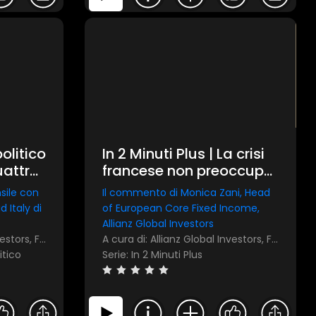
olitico
In 2 Minuti Plus | La crisi
uattro
francese non preoccupa
ori si
la BCE
sile con
Il commento di Monica Zani, Head
ondo
 Italy di
of European Core Fixed Income,
Allianz Global Investors
A cura di: Allianz Global Investors, FocusRisparmio
A cura di: Allianz Global Investors, FocusRisparmio
itico
Serie: In 2 Minuti Plus
×