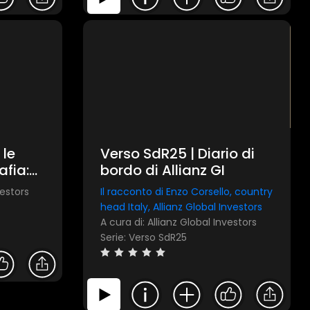
 le
Verso SdR25 | Diario di
afia:
bordo di Allianz GI
er
vestors
Il racconto di Enzo Corsello, country
uovo
head Italy, Allianz Global Investors
A cura di: Allianz Global Investors
Serie: Verso SdR25