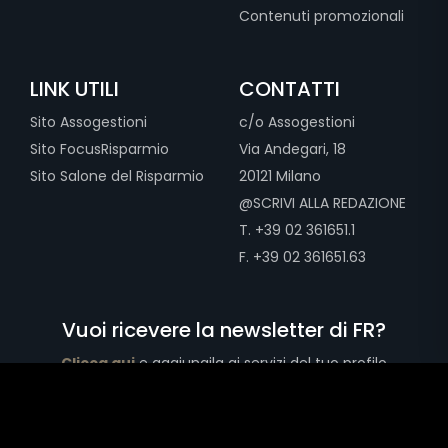
Contenuti promozionali
LINK UTILI
CONTATTI
Sito Assogestioni
c/o Assogestioni
Sito FocusRisparmio
Via Andegari, 18
Sito Salone del Risparmio
20121 Milano
@SCRIVI ALLA REDAZIONE
T. +39 02 361651.1
F. +39 02 361651.63
Vuoi ricevere la newsletter di FR?
Clicca qui
e aggiungila ai servizi del tuo profilo