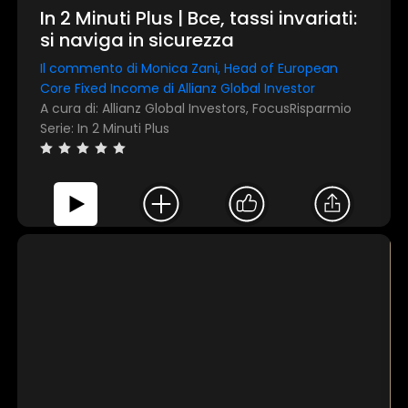
Questo sito web utilizza i cookie
In 2 Minuti Plus | Bce, tassi invariati:
si naviga in sicurezza
Utilizziamo i cookie per personalizzare contenuti ed
annunci, per fornire funzionalità dei social media e per
Il commento di Monica Zani, Head of European
analizzare il nostro traffico. Condividiamo inoltre
Core Fixed Income di Allianz Global Investor
informazioni sul modo in cui utilizza il nostro sito con i
A cura di: Allianz Global Investors, FocusRisparmio
nostri partner che si occupano di analisi dei dati web,
Serie: In 2 Minuti Plus
pubblicità e social media, i quali potrebbero combinarle
con altre informazioni che ha fornito loro o che hanno
raccolto dal suo utilizzo dei loro servizi.
Mostra dettagli
Accetta tutti
Personalizza