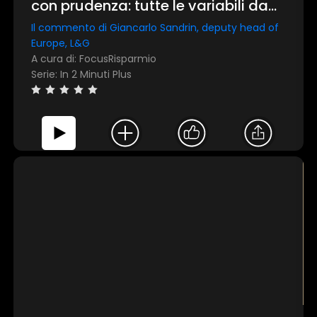
con prudenza: tutte le variabili da
considerare
Il commento di Giancarlo Sandrin, deputy head of
Europe, L&G
A cura di: FocusRisparmio
×
Serie: In 2 Minuti Plus
1 star
2 stars
3 stars
4 stars
5 stars
Invia
TEST