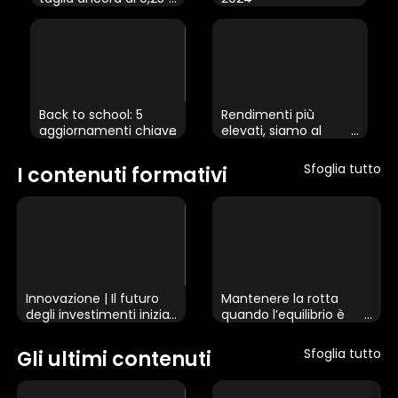
punti base
Back to school: 5
Rendimenti più
aggiornamenti chiave
elevati, siamo al
×
sui mercati
termine?
Sfoglia tutto
I contenuti formativi
1 star
2 stars
3 stars
4 stars
5 stars
Invia
Innovazione | Il futuro
Mantenere la rotta
degli investimenti inizia
quando l’equilibrio è
qui
instabile | La forza dei
TEST
bond
Sfoglia tutto
Gli ultimi contenuti