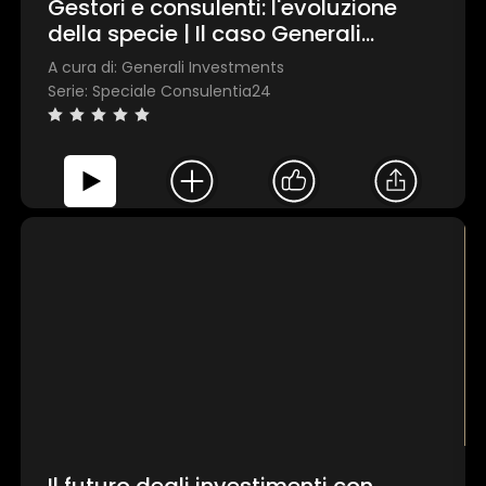
Gestori e consulenti: l'evoluzione
della specie | Il caso Generali
Investments e Mediobanca Premier
A cura di: Generali Investments
Serie: Speciale Consulentia24
Il futuro degli investimenti con