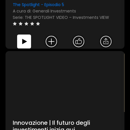
The Spotlight - Episodio 5
Invia
A cura di: Generali Investments
Serie: THE SPOTLIGHT VIDEO – Investments VIEW
TEST
Questo sito web utilizza i cookie
Utilizziamo i cookie per personalizzare contenuti ed
annunci, per fornire funzionalità dei social media e per
analizzare il nostro traffico. Condividiamo inoltre
informazioni sul modo in cui utilizza il nostro sito con i
nostri partner che si occupano di analisi dei dati web,
pubblicità e social media, i quali potrebbero combinarle
Innovazione | Il futuro degli
con altre informazioni che ha fornito loro o che hanno
investimenti inizia qui