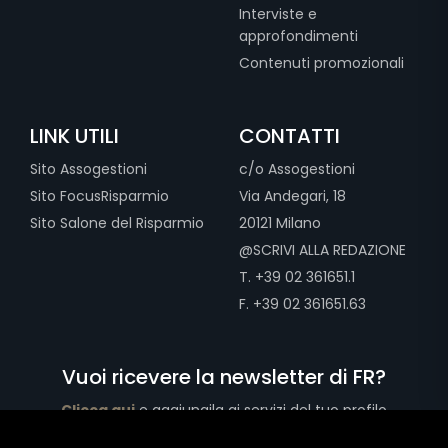
Interviste e
approfondimenti
Contenuti promozionali
LINK UTILI
CONTATTI
Sito Assogestioni
c/o Assogestioni
Sito FocusRisparmio
Via Andegari, 18
Sito Salone del Risparmio
20121 Milano
@SCRIVI ALLA REDAZIONE
T. +39 02 361651.1
F. +39 02 361651.63
Vuoi ricevere la newsletter di FR?
Clicca qui
e aggiungila ai servizi del tuo profilo