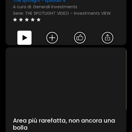
The Spotlight - Episodio 4
A cura di: Generali Investments
Serie: THE SPOTLIGHT VIDEO – Investments VIEW
×
1 star
2 stars
3 stars
4 stars
5 stars
Area più rarefatta, non ancora una
bolla