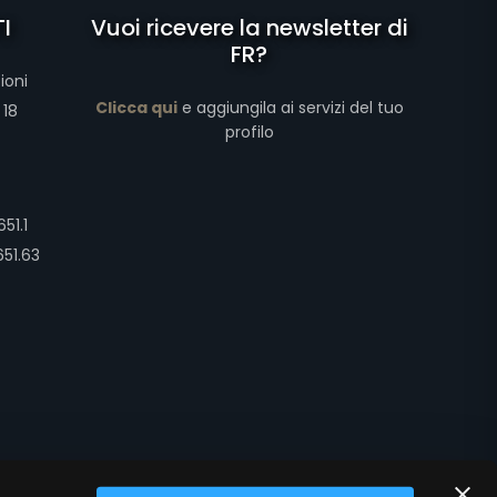
I
Vuoi ricevere la newsletter di
FR?
ioni
Clicca qui
e aggiungila ai servizi del tuo
 18
profilo
51.1
651.63