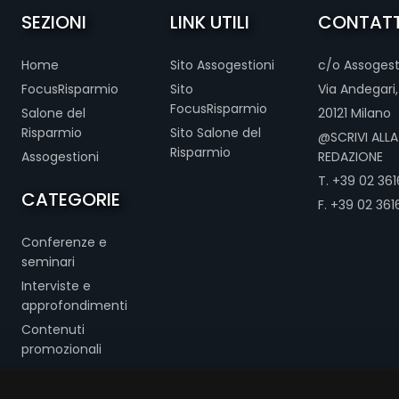
SEZIONI
LINK UTILI
CONTATT
Home
Sito Assogestioni
c/o Assogest
FocusRisparmio
Sito
Via Andegari,
FocusRisparmio
Salone del
20121 Milano
Risparmio
Sito Salone del
@SCRIVI ALLA
Risparmio
Assogestioni
REDAZIONE
T. +39 02 3616
CATEGORIE
F. +39 02 361
Conferenze e
seminari
Interviste e
approfondimenti
Contenuti
promozionali