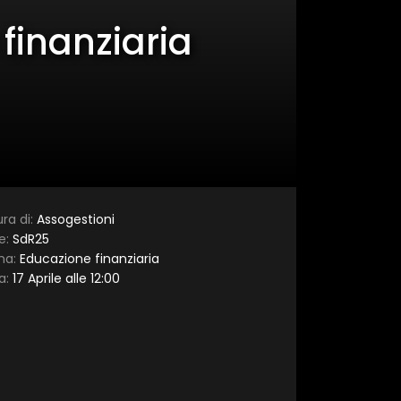
 finanziaria
ra di:
Assogestioni
e:
SdR25
ma:
Educazione finanziaria
a:
17 Aprile alle 12:00
×