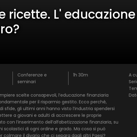
 ricette. L' educazione
ro?
Conferenze e
1h 30m
A cu
seminari
Seri
Te
compiere scelte consapevoli, l’educazione finanziaria
Dat
ndamentale per il risparmio gestito. Ecco perché,
i sfide, gli ultimi anni hanno visto l’industria spendersi
1 star
2 stars
3 stars
4 stars
5 stars
ttere a giovani e adulti di accrescere le proprie
 con l’inserimento dell’alfabetizzazione finanziaria, su
i scolastici di ogni ordine e grado. Ma cosa si può
Invia
colmare il divario che ci separa dagli altri Paesi?