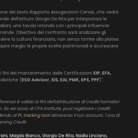
one del Sesto Rapporto Assogestioni-Censis, che vedrà
le dell’istituto Giorgio De Rita per interpretare le
aliani, una tavola rotonda con i principali influencer
mande. Obiettivo del confronto sarà analizzare gli
dere la cultura finanziaria, non senza fornire alla platea
capire meglio le proprie scelte patrimoniali e accrescere
i fini del mantenimento delle Certificazioni
EIP, EFA,
alistiche (
ESG Advisor, EIS, EAI, PMK, EPS, PPF
)".
renza è valida ai fini dell'attribuzione di crediti formativi
e sei socio di CFA Institute, puoi registrare i crediti
edendo al
PL tracking tool
attraverso il tuo account. 1 ora di
rning Credit.
sini, Magda Bianco, Giorgio De Rita, Nadia Linciano,