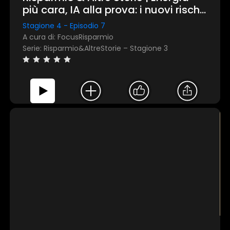
più cara, IA alla prova: i nuovi rischi
per mercati e investimenti:
Stagione 4 - Episodio 7
rassegna stampa mensile di aprile
A cura di: FocusRisparmio
2026
Serie: Risparmio&AltreStorie – Stagione 3