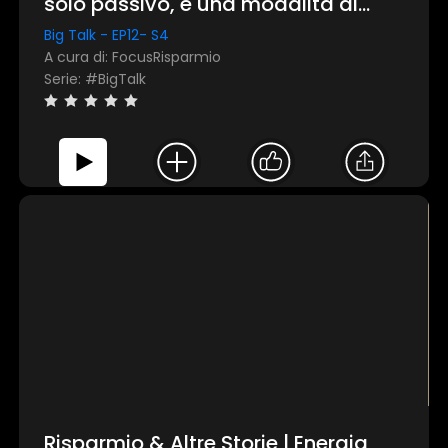
solo passivo, è una modalità di
accesso"
Big Talk - EP12- S4
A cura di: FocusRisparmio
Serie: #BigTalk
Risparmio & Altre Storie | Energia