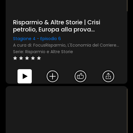
Accetta tutti
Risparmio & Altre Storie | Crisi
Personalizza
petrolio, Europa alla prova
dell'energia: rassegna stampa
Stagione 4 - Episodio 6
mensile di marzo 2026
A cura di: FocusRisparmio, L'Economia del Corriere della Sera
Serie: Risparmio e Altre Storie