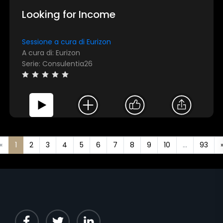
Looking for Income
Sessione a cura di Eurizon
A cura di: Eurizon
Serie: Consulentia26
«
1
2
3
4
5
6
7
8
9
10
...
93