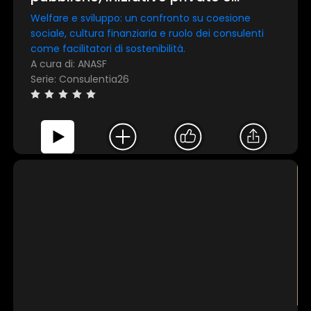
professioni per un ecosistema più
Welfare e sviluppo: un confronto su coesione
inclusivo
sociale, cultura finanziaria e ruolo dei consulenti
come facilitatori di sostenibilità.
A cura di: ANASF
Serie: Consulentia26