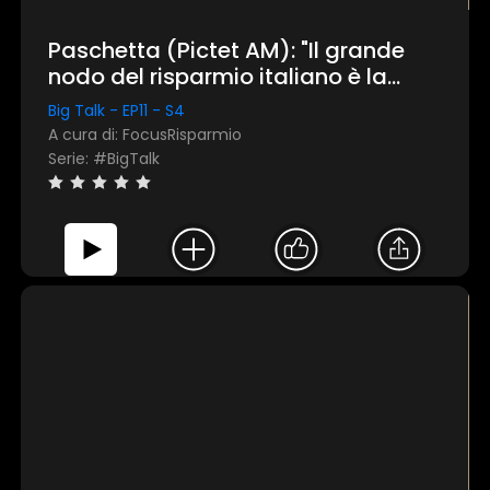
Paschetta (Pictet AM): "Il grande
×
nodo del risparmio italiano è la
paura del rischio"
Big Talk - EP11 - S4
1 star
2 stars
3 stars
4 stars
5 stars
A cura di: FocusRisparmio
Serie: #BigTalk
Invia