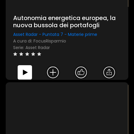
TEST
Autonomia energetica europea, la
nuova bussola dei portafogli
Asset Radar - Puntata 7 - Materie prime
Questo sito web utilizza i cookie
A cura di: FocusRisparmio
Serie: Asset Radar
Utilizziamo i cookie per personalizzare contenuti ed
annunci, per fornire funzionalità dei social media e per
analizzare il nostro traffico. Condividiamo inoltre
informazioni sul modo in cui utilizza il nostro sito con i
nostri partner che si occupano di analisi dei dati web,
pubblicità e social media, i quali potrebbero combinarle con
altre informazioni che ha fornito loro o che hanno raccolto
dal suo utilizzo dei loro servizi.
Mostra dettagli