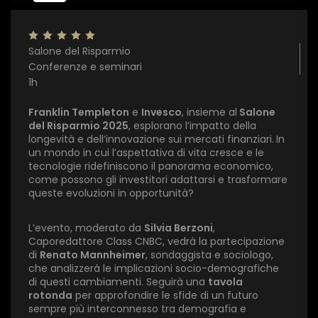
Salone del Risparmio
Conferenze e seminari
1h
Franklin Templeton
e
Invesco
, insieme al
Salone
del Risparmio 2025
, esplorano l’impatto della
longevità e dell’innovazione sui mercati finanziari.
In
un mondo in cui l’aspettativa di vita cresce e le
tecnologie ridefiniscono il panorama economico,
come possono gli investitori adattarsi e trasformare
queste evoluzioni in opportunità?
L’evento, moderato da
Silvia Berzoni
,
×
Caporedattore Class CNBC, vedrà la partecipazione
di
Renato Mannheimer
, sondaggista e sociologo,
che analizzerà le implicazioni socio-demografiche
1 star
2 stars
3 stars
4 stars
5 stars
di questi cambiamenti. Seguirà una
tavola
rotonda
per approfondire le sfide di un futuro
sempre più interconnesso tra demografia e