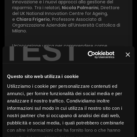
innovazione e i nuovi approcci alla gestione del
Invia
risparmio. Tra i relatori,
Nicola Palmarini
, Direttore
del UK National Innovation Centre for Ageing,
e
Chiara Frigerio
, Professore Associato di
Organizzazione Aziendale all’Università Cattolica di
Milano.
TEST
Un’occasione unica per comprendere come
longevità e innovazione stiano ridefinendo il mondo
degli investimenti.
Questo sito web utilizza i cookie
Con l’intervento di:
Gianluca Maione, Frank Di
Utilizziamo i cookie per personalizzare contenuti ed
Crocco, Renato Mannheimer, Chiara Frigerio, Nicola
Palmarini, Silvia Berzoni
annunci, per fornire funzionalità dei social media e per
analizzare il nostro traffico. Condividiamo inoltre
informazioni sul modo in cui utilizza il nostro sito con i
nostri partner che si occupano di analisi dei dati web,
pubblicità e social media, i quali potrebbero combinarle
A cura di:
Franklin Templeton, Invesco Management
con altre informazioni che ha fornito loro o che hanno
Serie:
SdR25