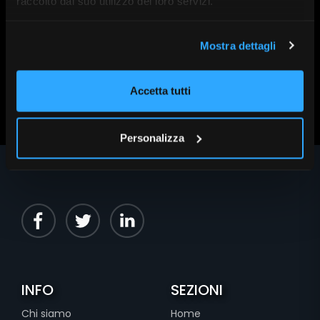
Data:
16 Aprile alle 09:45
raccolto dal suo utilizzo dei loro servizi.
Mostra dettagli
Scopri altri contenuti su FR|Vision
Accetta tutti
Personalizza
INFO
SEZIONI
Chi siamo
Home