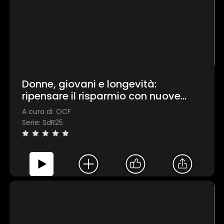
Donne, giovani e longevità:
ripensare il risparmio con nuove
prospettive
A cura di: OCF
Serie: SdR25
×
1 star
2 stars
3 stars
4 stars
5 stars