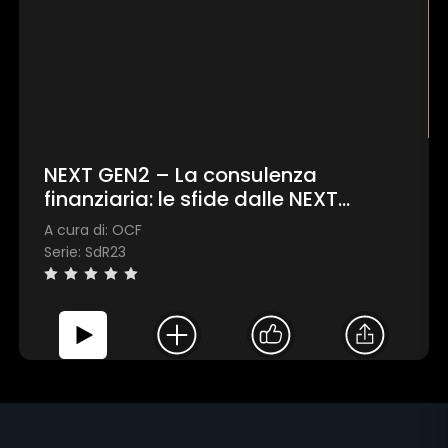
raccolto dal suo utilizzo dei loro servizi.
Mostra dettagli
Accetta tutti
NEXT GEN2 – La consulenza
finanziaria: le sfide dalle NEXT
Personalizza
GENeration e della GENder diversity
A cura di: OCF
Serie: SdR23