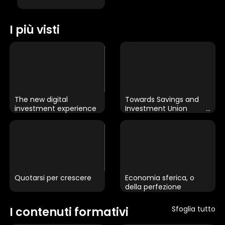
I più visti
The new digital
Towards Savings and
investment experience
Investment Union
through Capital Markets
×
Quotarsi per crescere
Economia sferica, o
della perfezione
1 star
2 stars
3 stars
4 stars
5 stars
Sfoglia tutto
I contenuti formativi