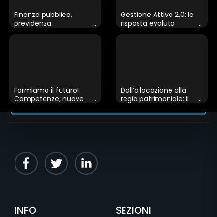
raccolto dal suo utilizzo dei loro servizi.
Finanza pubblica,
Gestione Attiva 2.0: la
previdenza
risposta evoluta
complementare e
all’incertezza
Mostra dettagli
tutele
Accetta tutti
Formiamo il futuro!
Dall’allocazione alla
Competenze, nuove
regia patrimoniale: il
Personalizza
generazioni e
nuovo volto del
intelligenza artificiale
consulente
nella consulenza
finanziaria
INFO
SEZIONI