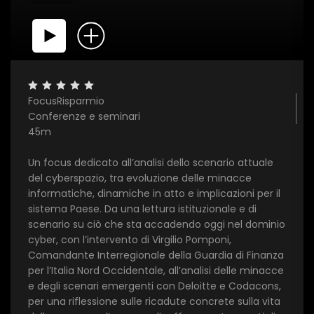
FocusRisparmio
Conferenze e seminari
45m
Un focus dedicato all’analisi dello scenario attuale
×
del cyberspazio, tra evoluzione delle minacce
informatiche, dinamiche in atto e implicazioni per il
1 star
2 stars
3 stars
4 stars
5 stars
sistema Paese. Da una lettura istituzionale e di
scenario su ciò che sta accadendo oggi nel dominio
cyber, con l’intervento di Virgilio Pomponi,
Comandante Interregionale della Guardia di Finanza
Invia
per l’Italia Nord Occidentale, all’analisi delle minacce
e degli scenari emergenti con Deloitte e Codacons,
per una riflessione sulle ricadute concrete sulla vita