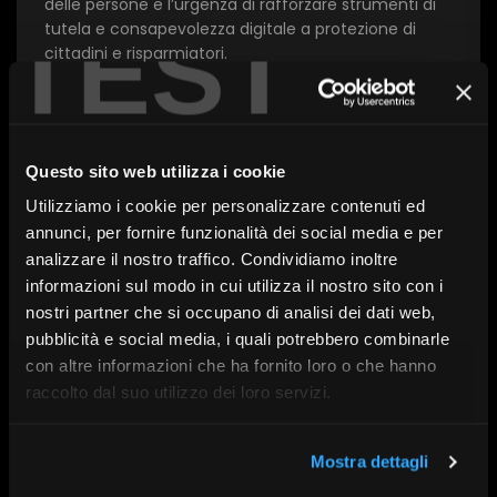
delle persone e l’urgenza di rafforzare strumenti di
TEST
tutela e consapevolezza digitale a protezione di
cittadini e risparmiatori.
Con l’intervento di:
Virgilio Pomponi, Gianluca Di
Ascenzo, Daniele Frasca
Questo sito web utilizza i cookie
Utilizziamo i cookie per personalizzare contenuti ed
A cura di:
ANASF
annunci, per fornire funzionalità dei social media e per
Serie:
Consulentia26
analizzare il nostro traffico. Condividiamo inoltre
Tema:
Innovazione
Data:
17 marzo 2026
informazioni sul modo in cui utilizza il nostro sito con i
nostri partner che si occupano di analisi dei dati web,
pubblicità e social media, i quali potrebbero combinarle
con altre informazioni che ha fornito loro o che hanno
raccolto dal suo utilizzo dei loro servizi.
Scopri altri contenuti su FR|Vision
Mostra dettagli