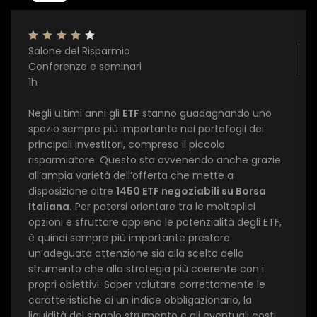
Salone del Risparmio
Conferenze e seminari
1h
Negli ultimi anni gli
ETF
stanno guadagnando uno
spazio sempre più importante nei portafogli dei
principali investitori, compreso il piccolo
risparmiatore. Questo sta avvenendo anche grazie
all’ampia varietà dell’offerta che mette a
disposizione oltre
1450 ETF negoziabili su Borsa
Italiana.
Per potersi orientare tra le molteplici
×
opzioni e sfruttare appieno le potenzialità degli ETF,
è quindi sempre più importante prestare
1 star
2 stars
3 stars
4 stars
5 stars
un’adeguata attenzione sia alla scelta dello
strumento che alla strategia più coerente con i
propri obiettivi. Saper valutare correttamente le
Invia
caratteristiche di un indice obbligazionario, la
liquidità del singolo strumento e gli eventuali costi