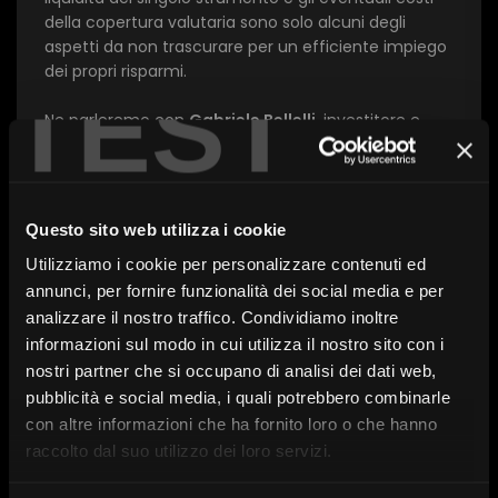
della copertura valutaria sono solo alcuni degli
aspetti da non trascurare per un efficiente impiego
dei propri risparmi.
TEST
Ne parleremo con
Gabriele Bellelli
, investitore e
educatore finanziario indipendente e
Clino Papa
,
CFA e Xtrackers Sales di DWS.
Con l’intervento di:
Ivano DiGuida, Clino Papa,
Questo sito web utilizza i cookie
Gabriele Bellelli
Utilizziamo i cookie per personalizzare contenuti ed
annunci, per fornire funzionalità dei social media e per
analizzare il nostro traffico. Condividiamo inoltre
informazioni sul modo in cui utilizza il nostro sito con i
A cura di:
DWS
nostri partner che si occupano di analisi dei dati web,
Serie:
SdR23
pubblicità e social media, i quali potrebbero combinarle
Data:
18 Maggio 2023 alle 11:00
con altre informazioni che ha fornito loro o che hanno
raccolto dal suo utilizzo dei loro servizi.