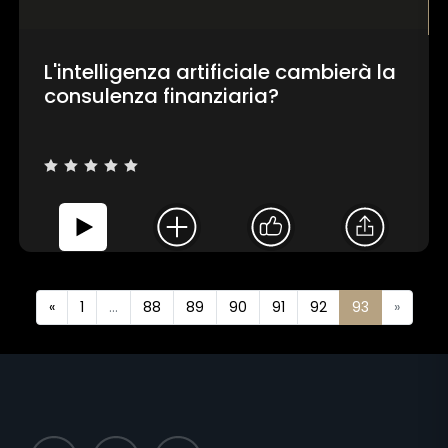
L'intelligenza artificiale cambierà la
consulenza finanziaria?
«
1
...
88
89
90
91
92
93
»