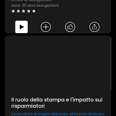
Serie: 30 anni Assogestioni
×
1 star
2 stars
3 stars
4 stars
5 stars
Invia
TEST
Il ruolo della stampa e l'impatto sui
risparmiatori
Questo sito web utilizza i cookie
L'intervento di Angelo Abbondio all'evento dedicato