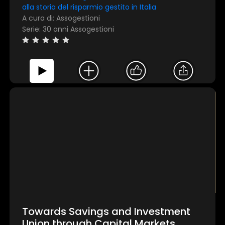
Utilizziamo i cookie per personalizzare contenuti ed
alla storia del risparmio gestito in Italia
annunci, per fornire funzionalità dei social media e per
A cura di: Assogestioni
analizzare il nostro traffico. Condividiamo inoltre
Serie: 30 anni Assogestioni
informazioni sul modo in cui utilizza il nostro sito con i
nostri partner che si occupano di analisi dei dati web,
pubblicità e social media, i quali potrebbero combinarle
con altre informazioni che ha fornito loro o che hanno
raccolto dal suo utilizzo dei loro servizi.
Mostra dettagli
Accetta tutti
Personalizza
Towards Savings and Investment
Union through Capital Markets