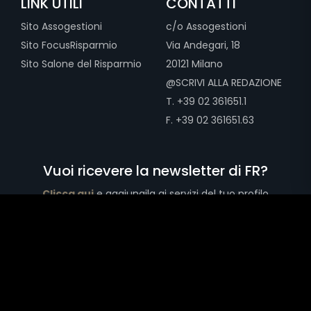
LINK UTILI
CONTATTI
Sito Assogestioni
c/o Assogestioni
Sito FocusRisparmio
Via Andegari, 18
Sito Salone del Risparmio
20121 Milano
@SCRIVI ALLA REDAZIONE
T. +39 02 361651.1
F. +39 02 361651.63
Vuoi ricevere la newsletter di FR?
Clicca qui
e aggiungila ai servizi del tuo profilo
Copyright © 2026 Assogestioni Servizi Srl - Via Andegari, 18 20121
Milano - CF/P.IVA 13466690156 - Tutti i diritti riservati
(2504.V.04.20)