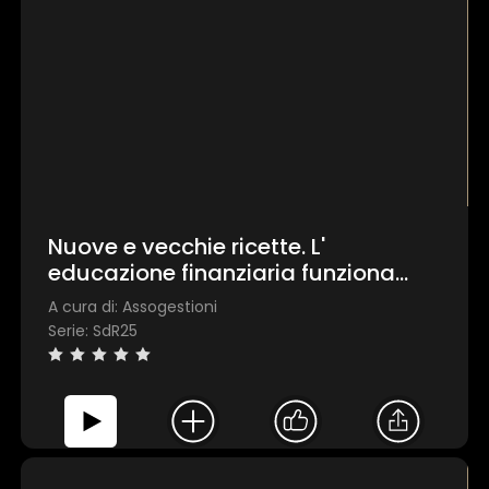
Nuove e vecchie ricette. L'
educazione finanziaria funziona
davvero?
A cura di: Assogestioni
Serie: SdR25