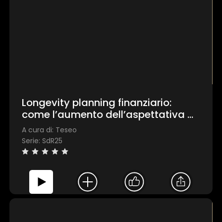
Longevity planning finanziario:
come l’aumento dell’aspettativa di
vita condiziona l'asset allocation di
A cura di: Teseo
portafoglio
Serie: SdR25