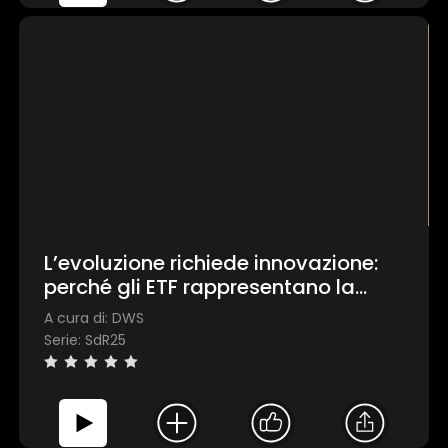
L’evoluzione richiede innovazione:
perché gli ETF rappresentano la
nuova frontiera degli investimenti.
A cura di: DWS
Serie: SdR25