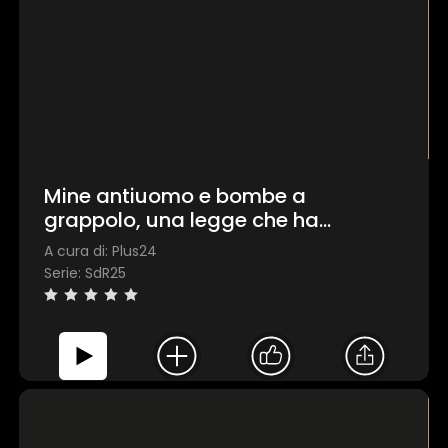
Mine antiuomo e bombe a
grappolo, una legge che ha
mandato in confusione gestori e
A cura di: Plus24
authority
Serie: SdR25