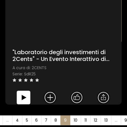
"Laboratorio degli investimenti di
2Cents" - Un Evento Interattivo di
Educazione Finanziaria
A cura di: 2CENTS
Serie: SdR25
...
4
5
6
7
8
9
10
11
12
13
...
9