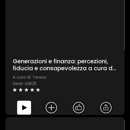
Accetta tutti
Personalizza
Generazioni e finanza: percezioni,
fiducia e consapevolezza a cura di
Tereso
A cura di: Tereso
Serie: SdR25