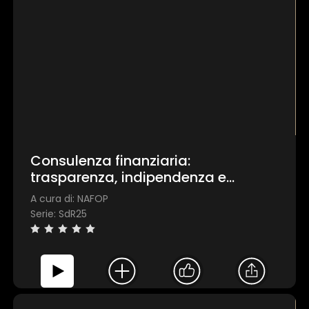
×
1 star
2 stars
3 stars
4 stars
5 stars
Consulenza finanziaria:
Invia
trasparenza, indipendenza e
parcella al servizio delle famiglie
A cura di: NAFOP
italiane
Serie: SdR25