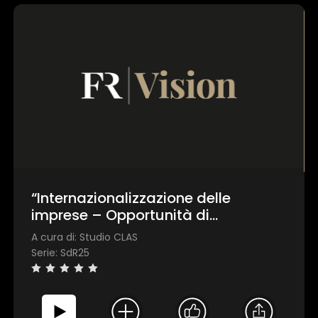
“Internazionalizzazione delle
imprese – Opportunità di
investimento e finanziamento”
A cura di: Studio CLAS
Serie: SdR25