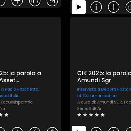
25: la parola a
CIK 2025: la parol
 Asset
Amundi Sgr
gement
a a Paolo Paschetta,
Intervista a Debora Pastor
ead Italia
of Communication
: FocusRisparmio
R25
Serie: SdR25