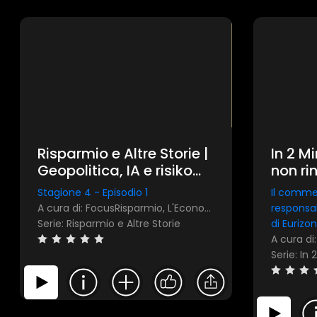
Risparmio e Altre Storie |
In 2 Mi
Geopolitica, IA e risiko
non ri
bancario: rassegna delle
indip
Stagione 4 - Episodio 1
Il comme
notizie più importanti di
A cura di: FocusRisparmio, L'Economia del Corriere della Sera
responsab
settembre 2025
Serie: Risparmio e Altre Storie
di Eurizo
A cura di
Serie: In 