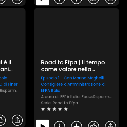
 è il
Road to Efpa | Il tempo
iani
come valore nella
pianificazione finanziaria
cola
Episodio 1 - Con Marina Maghelli,
aria?
 di Finer
Consigliere d'Amministrazione di
A cura di: EFPA Italia, FocusRisparmio
EFPA Italia
A cura di: EFPA Italia, FocusRisparmio
Serie: Road to Efpa
×