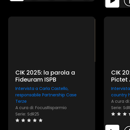
CIK 2025: la parola a
CIK 20
Fideuram ISPB
Pictet
Mana
Intervista a Carla Castello,
Intervist
responsabile Partnership Case
country h
Terze
A cura di
A cura di: FocusRisparmio
Serie: Sd
Serie: SdR25