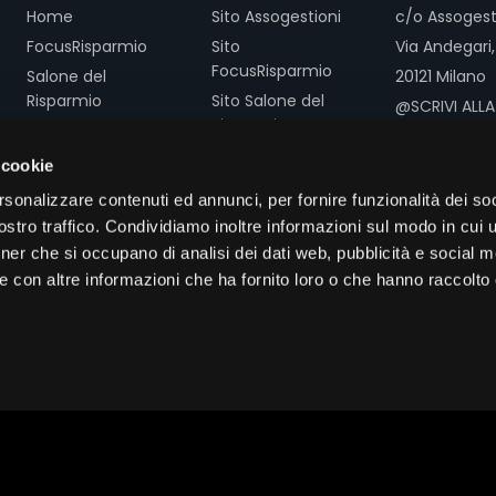
Home
Sito Assogestioni
c/o Assogest
FocusRisparmio
Sito
Via Andegari,
FocusRisparmio
Salone del
20121 Milano
Risparmio
Sito Salone del
@SCRIVI ALLA
Risparmio
Assogestioni
REDAZIONE
T. +39 02 3616
 cookie
CATEGORIE
F. +39 02 361
rsonalizzare contenuti ed annunci, per fornire funzionalità dei soc
stro traffico. Condividiamo inoltre informazioni sul modo in cui ut
Conferenze e
tner che si occupano di analisi dei dati web, pubblicità e social m
seminari
e con altre informazioni che ha fornito loro o che hanno raccolto
Interviste e
approfondimenti
Contenuti
promozionali
rvizi Srl - Via Andegari, 18 20121 Milano - CF/P.IVA 13466690156 - Tutti i 