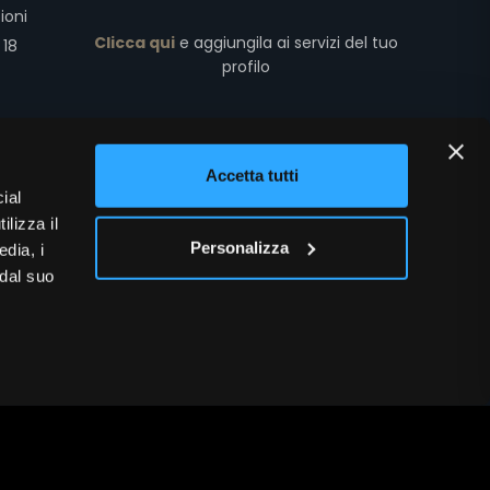
ioni
Clicca qui
e aggiungila ai servizi del tuo
 18
profilo
51.1
Accetta tutti
651.63
ial
ilizza il
Personalizza
edia, i
 dal suo
diritti riservati
(2504.V.04.20)