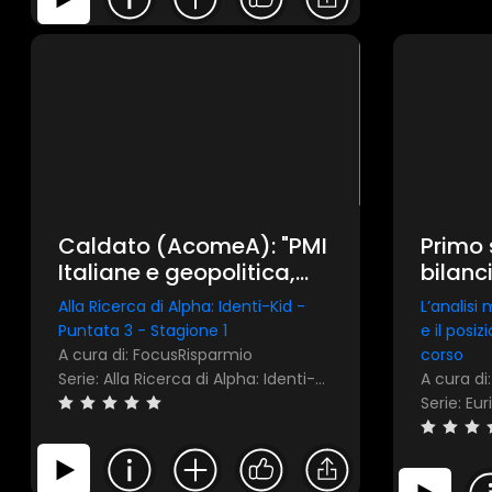
Caldato (AcomeA): "PMI
Primo 
Italiane e geopolitica,
bilanc
poca visibilità e
Alla Ricerca di Alpha: Identi-Kid -
L’analisi 
guidance incerta". La
Puntata 3 - Stagione 1
e il posi
chiave: il management
A cura di: FocusRisparmio
corso
Serie: Alla Ricerca di Alpha: Identi-Kid
A cura di:
Serie: Eur