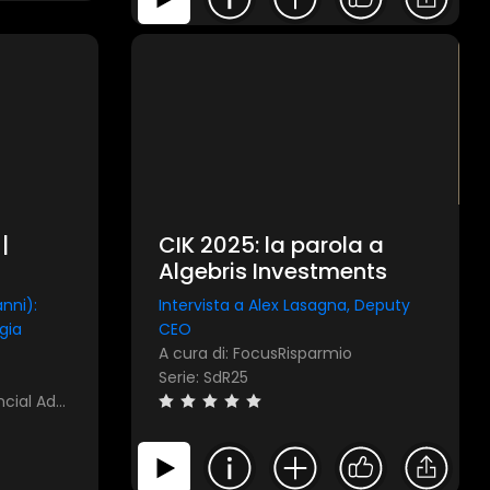
|
CIK 2025: la parola a
Algebris Investments
nni):
Intervista a Alex Lasagna, Deputy
egia
CEO
A cura di: FocusRisparmio
Serie: SdR25
A cura di: Allianz Bank Financial Advisors, FocusRisparmio