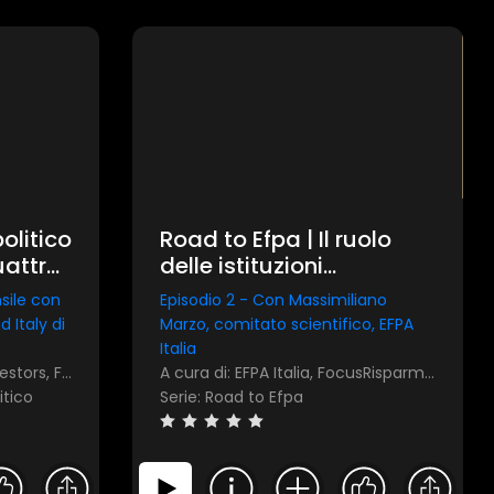
olitico
Road to Efpa | Il ruolo
uattro
delle istituzioni
ori si
nell'educazione alla cura
sile con
Episodio 2 - Con Massimiliano
ondo
del tempo
 Italy di
Marzo, comitato scientifico, EFPA
Italia
A cura di: Allianz Global Investors, FocusRisparmio
A cura di: EFPA Italia, FocusRisparmio
itico
Serie: Road to Efpa