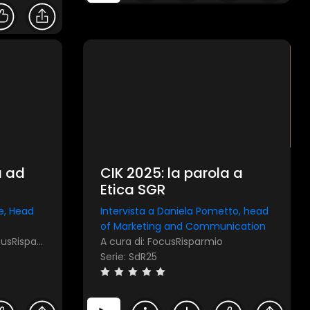
a ad
CIK 2025: la parola a
Etica SGR
e, Head
Intervista a Daniela Pometto, head
of Marketing and Communication
A cura di: Amundi SGR, FocusRisparmio
A cura di: FocusRisparmio
Serie: SdR25