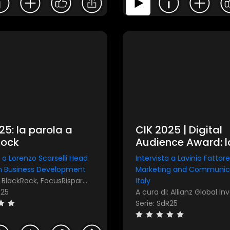
25: la parola a
CIK 2025 | Digital
Rock
Audience Award: l
parola a Allianz G
a a Lorenzo Scarselli Head
Intervista a Lavinia Fattor
Investors
h Business Development
Marketing and Communic
A cura di: BlackRock, FocusRisparmio
Italy
R25
Serie: SdR25