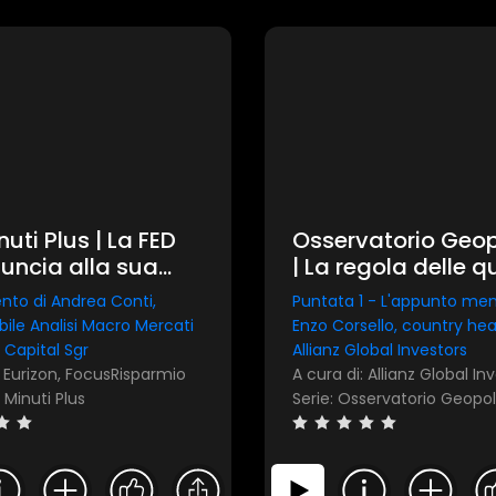
nuti Plus | La FED
Osservatorio Geop
nuncia alla sua
| La regola delle q
endenza
F: come gli investit
nto di Andrea Conti,
Puntata 1 - L'appunto men
orientano in un m
ile Analisi Macro Mercati
Enzo Corsello, country head
frammentato
n Capital Sgr
Allianz Global Investors
: Eurizon, FocusRisparmio
2 Minuti Plus
Serie: Osservatorio Geopol