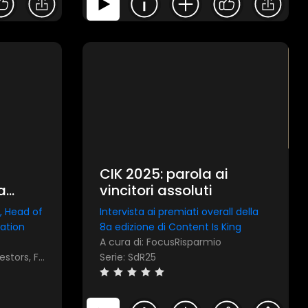
CIK 2025: parola ai
a
vincitori assoluti
lobal
e, Head of
Intervista ai premiati overall della
ation
8a edizione di Content Is King
A cura di: FocusRisparmio
A cura di: Allianz Global Investors, FocusRisparmio
Serie: SdR25