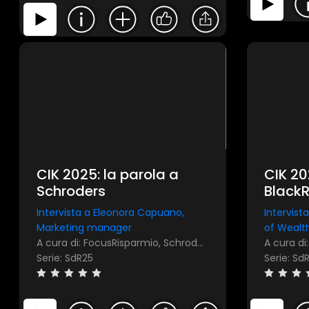
CIK 2025: la parola a
CIK 20
Schroders
Black
Intervista a Eleonora Capuano,
Intervist
Marketing manager
of Wealt
A cura di: FocusRisparmio, Schroders​​
Serie: SdR25
Serie: Sd