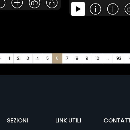
«
1
2
3
4
5
6
7
8
9
10
...
93
SEZIONI
LINK UTILI
CONTATT