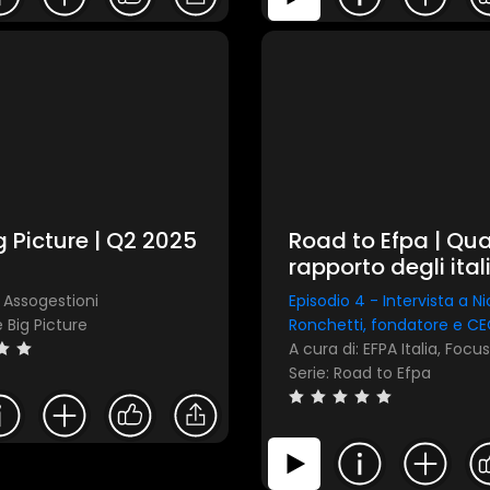
g Picture | Q2 2025
Road to Efpa | Qual
rapporto degli ital
con il tempo e la
: Assogestioni
Episodio 4 - Intervista a Ni
consulenza finanzi
e Big Picture
Ronchetti, fondatore e CEO
Serie: Road to Efpa
1 star
2 stars
3 stars
4 stars
5 stars