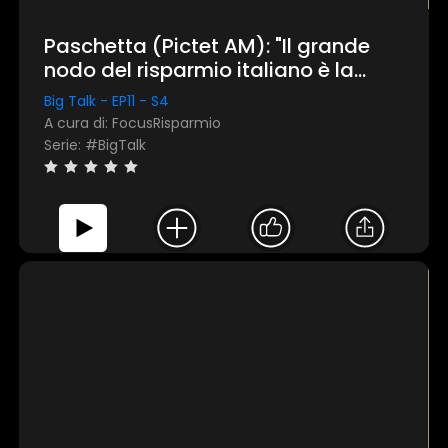
Paschetta (Pictet AM): "Il grande
×
nodo del risparmio italiano è la
paura del rischio"
Big Talk - EP11 - S4
1 star
2 stars
3 stars
4 stars
5 stars
A cura di: FocusRisparmio
Serie: #BigTalk
Invia