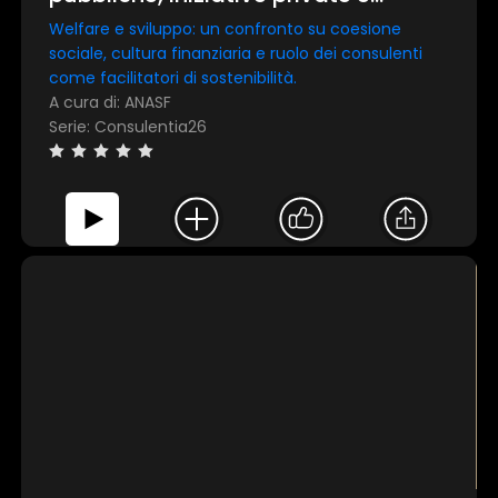
professioni per un ecosistema più
Welfare e sviluppo: un confronto su coesione
inclusivo
sociale, cultura finanziaria e ruolo dei consulenti
come facilitatori di sostenibilità.
A cura di: ANASF
Serie: Consulentia26