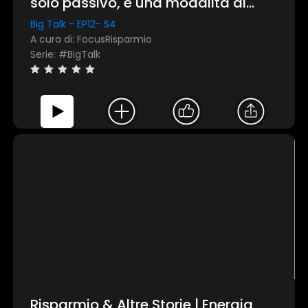
solo passivo, è una modalità di
accesso"
Big Talk - EP12- S4
A cura di: FocusRisparmio
Serie: #BigTalk
Risparmio & Altre Storie | Energia