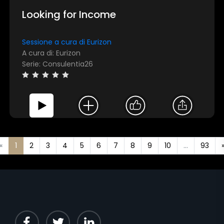
Looking for Income
Sessione a cura di Eurizon
A cura di: Eurizon
Serie: Consulentia26
«
1
2
3
4
5
6
7
8
9
10
...
93