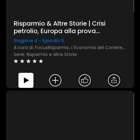
Accetta tutti
Risparmio & Altre Storie | Crisi
Personalizza
petrolio, Europa alla prova
dell'energia: rassegna stampa
Stagione 4 - Episodio 6
mensile di marzo 2026
A cura di: FocusRisparmio, L'Economia del Corriere della Sera
Serie: Risparmio e Altre Storie