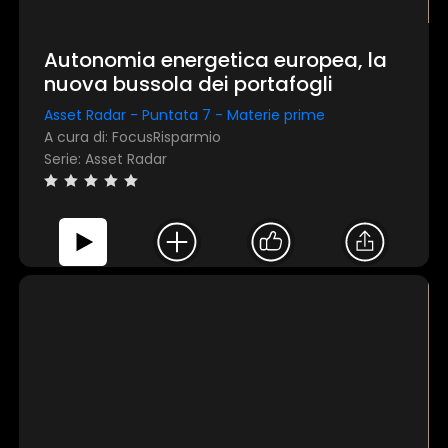
TEST
Autonomia energetica europea, la
nuova bussola dei portafogli
Asset Radar - Puntata 7 - Materie prime
Questo sito web utilizza i cookie
A cura di: FocusRisparmio
Serie: Asset Radar
Utilizziamo i cookie per personalizzare contenuti ed
annunci, per fornire funzionalità dei social media e per
analizzare il nostro traffico. Condividiamo inoltre
informazioni sul modo in cui utilizza il nostro sito con i
nostri partner che si occupano di analisi dei dati web,
pubblicità e social media, i quali potrebbero combinarle con
altre informazioni che ha fornito loro o che hanno raccolto
dal suo utilizzo dei loro servizi.
Mostra dettagli