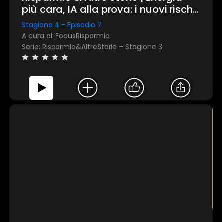
più cara, IA alla prova: i nuovi rischi
per mercati e investimenti:
Stagione 4 - Episodio 7
rassegna stampa mensile di aprile
A cura di: FocusRisparmio
2026
Serie: Risparmio&AltreStorie – Stagione 3